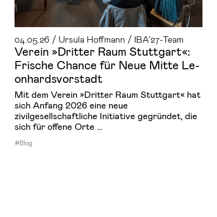
04.05.26 / Ursula Hoffmann / IBA’27-Team
Ver­ein »Drit­ter Raum Stutt­gart«:
Fri­sche Chan­ce für Neue Mitte Le­
on­hards­vor­stadt
Mit dem Verein »Dritter Raum Stuttgart« hat
sich Anfang 2026 eine neue
zivilgesellschaftliche Initiative gegründet, die
sich für offene Orte …
#Blog