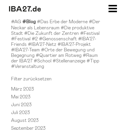
Zum Inhalt springen
Zur Navigation
Zur Seitenleiste
Zum Footer
#AG
#Das Erbe der Moderne
#Der
#Blog
Neckar als Lebensraum
#Die produktive
Stadt
#Die Zukunft der Zentren
#Festival
#Festival #2
#Genossenschaft
#IBA’27-
Friends
#IBA’27-Netz
#IBA’27-Projekt
#IBA’27-Team
#Orte der Bewegung und
Begegnung
#Quartier am Rotweg
#Raum
der IBA’27
#School
#Stellenanzeige
#Tipp
#Veranstaltung
Filter zurücksetzen
März 2023
Mai 2023
Juni 2023
Juli 2023
August 2023
September 2023