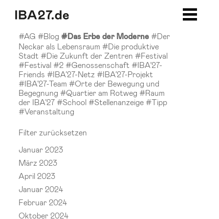
Zum Inhalt springen
Zur Navigation
Zur Seitenleiste
Zum Footer
#AG
#Blog
#Der
#Das Erbe der Moderne
Neckar als Lebensraum
#Die produktive
Stadt
#Die Zukunft der Zentren
#Festival
#Festival #2
#Genossenschaft
#IBA’27-
Friends
#IBA’27-Netz
#IBA’27-Projekt
#IBA’27-Team
#Orte der Bewegung und
Begegnung
#Quartier am Rotweg
#Raum
der IBA’27
#School
#Stellenanzeige
#Tipp
#Veranstaltung
Filter zurücksetzen
Januar 2023
März 2023
April 2023
Januar 2024
Februar 2024
Oktober 2024