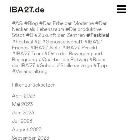
Zum Inhalt springen
Zur Navigation
Zur Seitenleiste
Zum Footer
#AG
#Blog
#Das Erbe der Moderne
#Der
Neckar als Lebensraum
#Die produktive
Stadt
#Die Zukunft der Zentren
#Festival
#Festival #2
#Genossenschaft
#IBA’27-
Friends
#IBA’27-Netz
#IBA’27-Projekt
#IBA’27-Team
#Orte der Bewegung und
Begegnung
#Quartier am Rotweg
#Raum
der IBA’27
#School
#Stellenanzeige
#Tipp
#Veranstaltung
Filter zurücksetzen
April 2023
Mai 2023
Juni 2023
Juli 2023
August 2023
September 2023