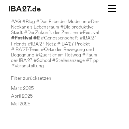
Zum Inhalt springen
Zur Navigation
Zur Seitenleiste
Zum Footer
#AG
#Blog
#Das Erbe der Moderne
#Der
Neckar als Lebensraum
#Die produktive
Stadt
#Die Zukunft der Zentren
#Festival
#Genossenschaft
#IBA’27-
#Festival #2
Friends
#IBA’27-Netz
#IBA’27-Projekt
#IBA’27-Team
#Orte der Bewegung und
Begegnung
#Quartier am Rotweg
#Raum
der IBA’27
#School
#Stellenanzeige
#Tipp
#Veranstaltung
Filter zurücksetzen
März 2025
April 2025
Mai 2025