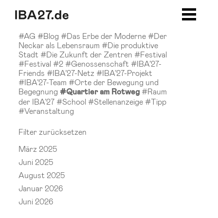
Zum Inhalt springen
Zur Navigation
Zur Seitenleiste
Zum Footer
#AG
#Blog
#Das Erbe der Moderne
#Der
Neckar als Lebensraum
#Die produktive
Stadt
#Die Zukunft der Zentren
#Festival
#Festival #2
#Genossenschaft
#IBA’27-
Friends
#IBA’27-Netz
#IBA’27-Projekt
#IBA’27-Team
#Orte der Bewegung und
Begegnung
#Raum
#Quartier am Rotweg
der IBA’27
#School
#Stellenanzeige
#Tipp
#Veranstaltung
Filter zurücksetzen
März 2025
Juni 2025
August 2025
Januar 2026
Juni 2026