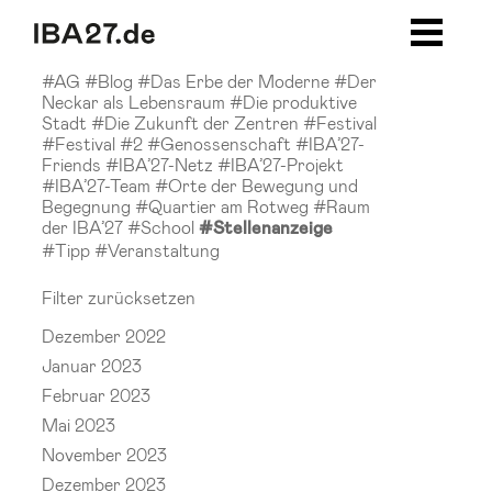
Zum Inhalt springen
Zur Navigation
Zur Seitenleiste
Zum Footer
#AG
#Blog
#Das Erbe der Moderne
#Der
Neckar als Lebensraum
#Die produktive
Stadt
#Die Zukunft der Zentren
#Festival
#Festival #2
#Genossenschaft
#IBA’27-
Friends
#IBA’27-Netz
#IBA’27-Projekt
#IBA’27-Team
#Orte der Bewegung und
Begegnung
#Quartier am Rotweg
#Raum
der IBA’27
#School
#Stellenanzeige
#Tipp
#Veranstaltung
Filter zurücksetzen
Dezember 2022
Januar 2023
Februar 2023
Mai 2023
November 2023
Dezember 2023