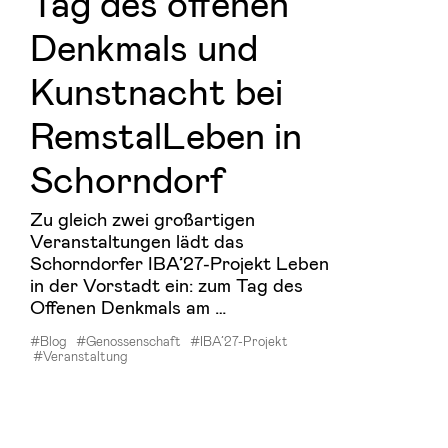
Tag des of­fe­nen
Denk­mals und
Kunst­nacht bei
Remstal­Le­ben in
Schorn­dorf
Zu gleich zwei großartigen
Veranstaltungen lädt das
Schorndorfer IBA’27-Projekt Leben
in der Vorstadt ein: zum Tag des
Offenen Denkmals am …
#Blog
#Genossenschaft
#IBA’27-Projekt
#Veranstaltung