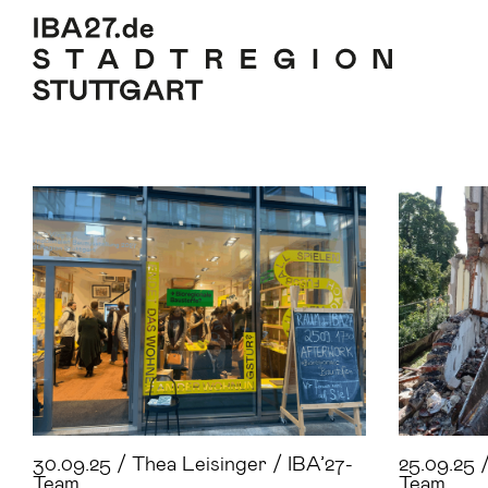
Zum Inhalt springen
Zur Navigation
Zur Seitenleiste
Zum Footer
30.09.25 / Thea Leisinger / IBA’27-
25.09.25 
Team
Team