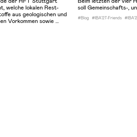
nde der HFT Stuttgart
Beim letzten der vier 
t, welche lokalen Rest-
soll Gemeinschafts-, u
offe aus geologischen und
#Blog
#IBA’27-Friends
#IBA’2
chen Vorkommen sowie …