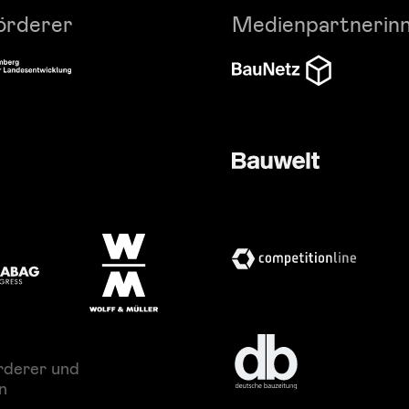
örderer
Medienpartnerin
rderer und
n