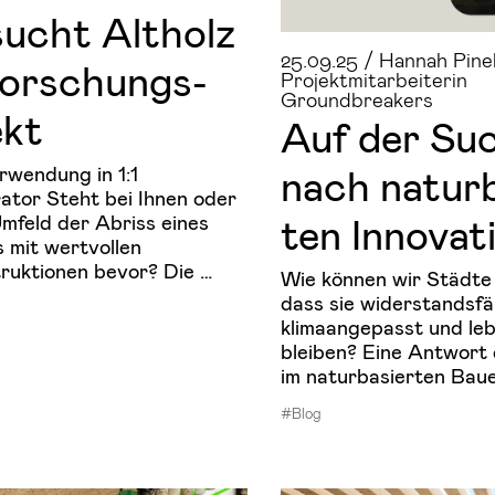
ucht Alt­holz
25.09.25 / Hannah Pinel
For­schungs­
Projektmitarbeiterin
Groundbreakers
ekt
Auf der Su
nach na­tur­b
wendung in 1:1
tor Steht bei Ihnen oder
ten In­no­va­t
Umfeld der Abriss eines
 mit wertvollen
ruktionen bevor? Die …
Wie können wir Städte
dass sie widerstandsfä
klimaangepasst und le
bleiben? Eine Antwort 
im naturbasierten Baue
#Blog