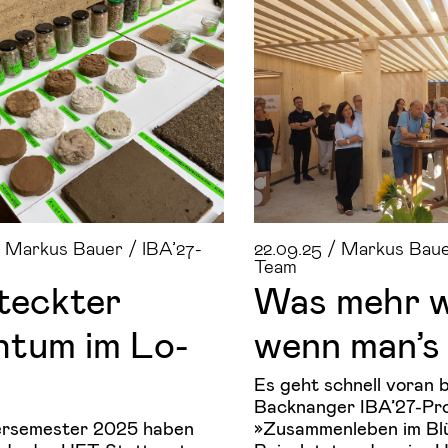
/ Markus Bauer / IBA’27-
22.09.25 / Markus Baue
Team
teck­ter
Was mehr w
h­tum im Lo­
wenn man’s 
n
Es geht schnell voran 
Backnanger IBA’27-Pro
rsemester 2025 haben
»Zusammenleben im Bl