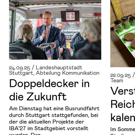
24.09.25 / Landeshauptstadt
Stuttgart, Abteilung Kommunikation
22.09.25 
Dop­pel­de­cker in
Team
Ver­s
die Zu­kunft
Reic
Am Dienstag hat eine Busrundfahrt
ka­le
durch Stuttgart stattgefunden, bei
der die aktuellen Projekte der
IBA’27 im Stadtgebiet vorstellt
Im Somme
wurden. Der …