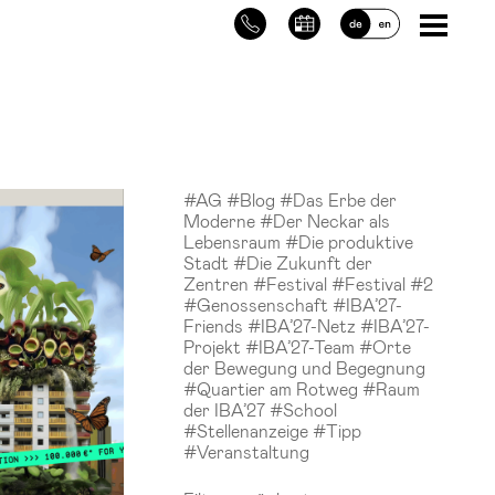
#AG
#Blog
#Das Erbe der
Moderne
#Der Neckar als
Lebensraum
#Die produktive
Stadt
#Die Zukunft der
Zentren
#Festival
#Festival #2
#Genossenschaft
#IBA’27-
Friends
#IBA’27-Netz
#IBA’27-
Projekt
#IBA’27-Team
#Orte
der Bewegung und Begegnung
#Quartier am Rotweg
#Raum
der IBA’27
#School
#Stellenanzeige
#Tipp
#Veranstaltung