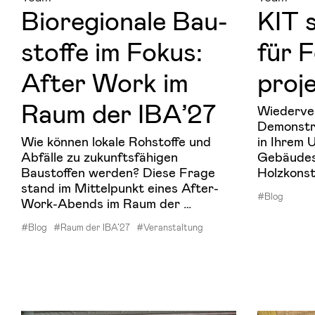
Bio­re­gio­na­le Bau­
KIT s
stof­fe im Fokus:
für 
After Work im
pro­j
Raum der IBA’27
Wiederver
Demonstra
Wie können lokale Rohstoffe und
in Ihrem 
Abfälle zu zukunftsfähigen
Gebäudes
Baustoffen werden? Diese Frage
Holzkonst
stand im Mittelpunkt eines After-
#Blog
Work-Abends im Raum der …
#Blog
#Raum der IBA’27
#Veranstaltung