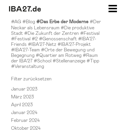
Zum Inhalt springen
Zur Navigation
Zur Seitenleiste
Zum Footer
#AG
#Blog
#Der
#Das Erbe der Moderne
Neckar als Lebensraum
#Die produktive
Stadt
#Die Zukunft der Zentren
#Festival
#Festival #2
#Genossenschaft
#IBA’27-
Friends
#IBA’27-Netz
#IBA’27-Projekt
#IBA’27-Team
#Orte der Bewegung und
Begegnung
#Quartier am Rotweg
#Raum
der IBA’27
#School
#Stellenanzeige
#Tipp
#Veranstaltung
Filter zurücksetzen
Januar 2023
März 2023
April 2023
Januar 2024
Februar 2024
Oktober 2024