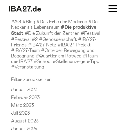
Zum Inhalt springen
Zur Navigation
Zur Seitenleiste
Zum Footer
#AG
#Blog
#Das Erbe der Moderne
#Der
Neckar als Lebensraum
#Die produktive
#Die Zukunft der Zentren
#Festival
Stadt
#Festival #2
#Genossenschaft
#IBA’27-
Friends
#IBA’27-Netz
#IBA’27-Projekt
#IBA’27-Team
#Orte der Bewegung und
Begegnung
#Quartier am Rotweg
#Raum
der IBA’27
#School
#Stellenanzeige
#Tipp
#Veranstaltung
Filter zurücksetzen
Januar 2023
Februar 2023
März 2023
Juli 2023
August 2023
Januar 2024