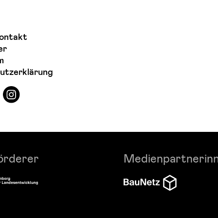
ontakt
er
m
utzerklärung
örderer
Medienpartnerin