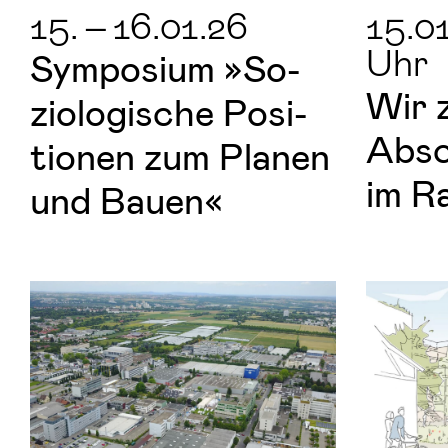
15.
–
16.01.26
15.0
Uhr
Sym­po­si­um »So­
Wir z
zio­lo­gi­sche Po­si­
Ab­s
tio­nen zum Pla­nen
im R
und Bauen«