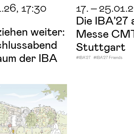
1.26
, 17:30
17.
–
25.01.
Die IBA’27 
ie­hen wei­ter:
Messe CMT
chluss­abend
Stutt­gart
aum der IBA
#IBA’27
#IBA’27 Friends