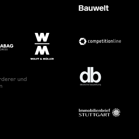
rderer und
n