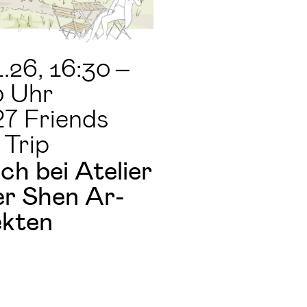
1.26
, 16:30
–
0 Uhr
27 Friends
 Trip
ch bei Ate­lier
ser Shen Ar­
ek­ten