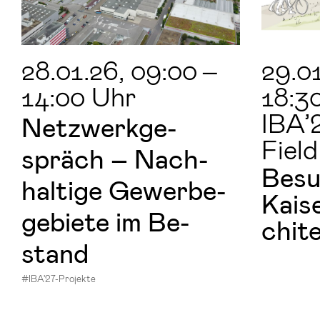
28.01.26
, 09:00
–
29.0
14:00 Uhr
18:3
IBA’
Netz­werk­ge­
Field
spräch – Nach­
Be­su
hal­ti­ge Ge­wer­be­
Kai­
ge­bie­te im Be­
chi­t
stand
#IBA'27-Projekte