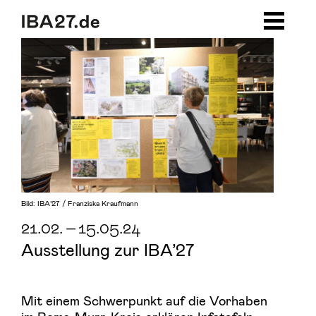
Zum Inhalt springen
Zur Navigation
Zum Footer
Bild: IBA’27 / Franziska Kraufmann
21.02.
–
15.05.24
Ausstellung zur IBA’27
Mit einem Schwerpunkt auf die Vorhaben