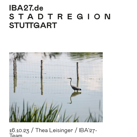
Zum Inhalt springen
Zur Navigation
Zur Seitenleiste
Zum Footer
16.10.23 / Thea Leisinger / IBA’27-
Team