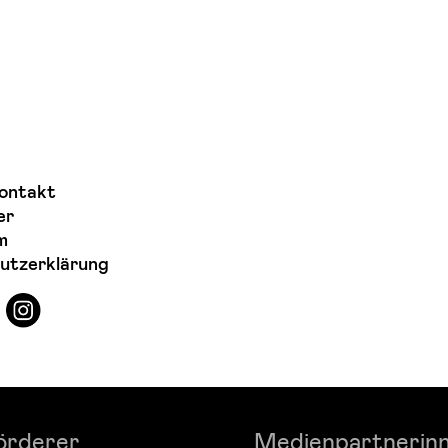
ontakt
er
m
utzerklärung
örderer
Medienpartnerin