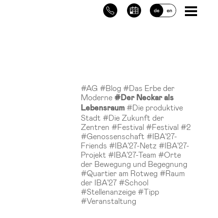
#AG
#Blog
#Das Erbe der
Moderne
#Der Neckar als
#Die produktive
Lebensraum
Stadt
#Die Zukunft der
Zentren
#Festival
#Festival #2
#Genossenschaft
#IBA’27-
Friends
#IBA’27-Netz
#IBA’27-
Projekt
#IBA’27-Team
#Orte
der Bewegung und Begegnung
#Quartier am Rotweg
#Raum
der IBA’27
#School
#Stellenanzeige
#Tipp
#Veranstaltung