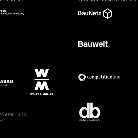
rderer und
n