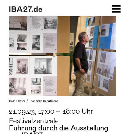
Zum Inhalt springen
Zur Navigation
Zum Footer
Bild: IBA’27 / Franziska Kraufmann
21.09.23
, 17:00
–
18:00 Uhr
Festivalzentrale
Führung durch die Ausstellung