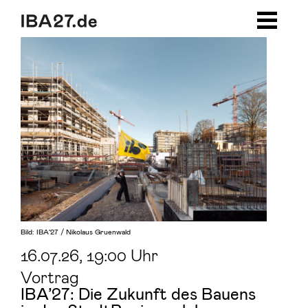
Zum Inhalt springen
Zur Navigation
Zum Footer
Bild: IBA’27 / Nikolaus Gruenwald
16.07.26
, 19:00 Uhr
Vortrag
IBA’27: Die Zukunft des Bauens