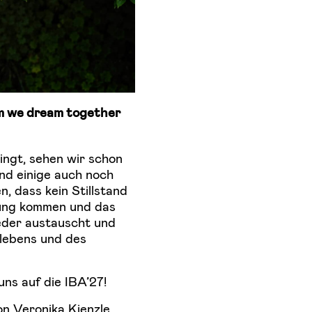
am we dream together
ringt, sehen wir schon
und einige auch noch
, dass kein Stillstand
gung kommen und das
eder austauscht und
lebens und des
ns auf die IBA’27!
n Veronika Kienzle