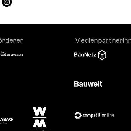
örderer
Medienpartnerin