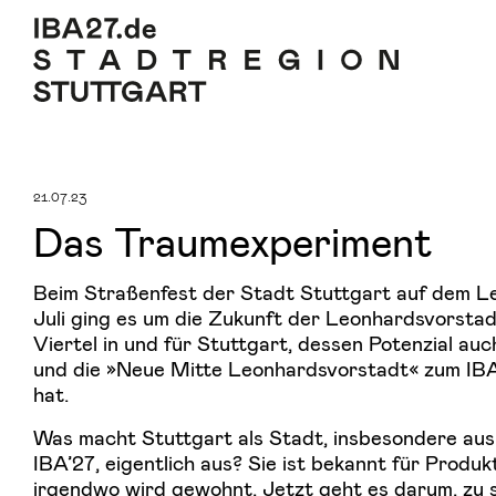
Zum Inhalt springen
Zur Navigation
Zum Footer
21.07.23
Das Traumexperiment
Beim Straßenfest der Stadt Stuttgart auf dem L
Juli ging es um die Zukunft der Leonhardsvorsta
Viertel in und für Stuttgart, dessen Potenzial auc
und die »Neue Mitte Leonhardsvorstadt« zum IB
hat.
Was macht Stuttgart als Stadt, insbesondere aus
IBA’27, eigentlich aus? Sie ist bekannt für Produk
irgendwo wird gewohnt. Jetzt geht es darum, zu 