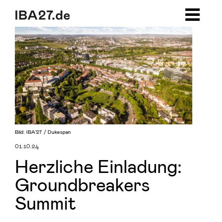
Zum Inhalt springen
Zur Navigation
Zum Footer
Bild: IBA’27 / Dukespan
01.10.24
Herzliche Einladung:
Groundbreakers
Summit