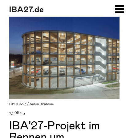
Zum Inhalt springen
Zur Navigation
Zum Footer
Bild: IBA’27 / Achim Birnbaum
13.08.25
IBA’27-Projekt im
Rennen um