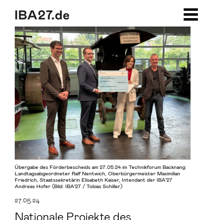
Zum Inhalt springen
Zur Navigation
Zum Footer
Übergabe des Förderbescheids am 27.05.24 im Technikforum Backnang:
Landtagsabgeordneter Ralf Nentwich, Oberbürgermeister Maximilian
Friedrich, Staatssekretärin Elisabeth Kaiser, Intendant der IBA’27
Andreas Hofer (Bild: IBA’27 / Tobias Schiller)
27.05.24
Nationale Projekte des