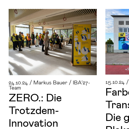
15.10.24 
24.10.24 / Markus Bauer / IBA’27-
Team
Far­b
ZERO.: Die
Trans
Trotzdem-​
Die g
Innovation