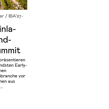
er / IBA’27-
n­la­
nd­
um­mit
präsentieren
endsten Early-
hen
ubranche vor
nnen aus
 …