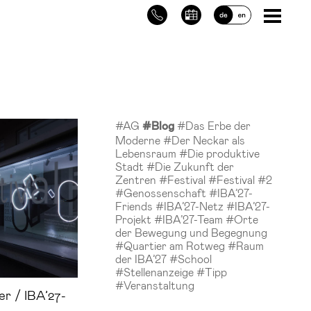
#AG
#Das Erbe der
#Blog
Moderne
#Der Neckar als
Lebensraum
#Die produktive
Stadt
#Die Zukunft der
Zentren
#Festival
#Festival #2
#Genossenschaft
#IBA’27-
Friends
#IBA’27-Netz
#IBA’27-
Projekt
#IBA’27-Team
#Orte
der Bewegung und Begegnung
#Quartier am Rotweg
#Raum
der IBA’27
#School
#Stellenanzeige
#Tipp
#Veranstaltung
er / IBA’27-