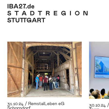
Zum Inhalt springen
Zur Navigation
Zur Seitenleiste
Zum Footer
31.10.24 / RemstalLeben eG
30.10.24 
Schorndorf