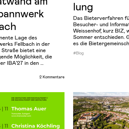
kat­wand am
lung
pann­werk
Das Bieterverfahren f
bach
Besucher- und Informa
Weissenhof, kurz BIZ, 
Sommer entschieden. 
inente Lage des
es die Bietergemeinsch
rks Fellbach in der
 Straße bietet eine
#Blog
ende Möglichkeit, die
r IBA’27 in den …
2 Kommentare