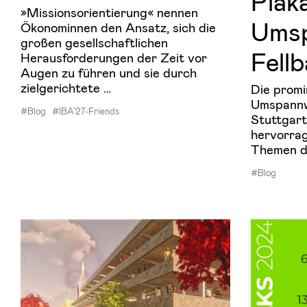
Pla­
»Missionsorientierung« nennen
Um­s
Ökonominnen den Ansatz, sich die
großen gesellschaftlichen
Fell­
Herausforderungen der Zeit vor
Augen zu führen und sie durch
zielgerichtete …
Die prom
Umspannwe
#Blog
#IBA’27-Friends
Stuttgart
hervorrag
Themen de
#Blog