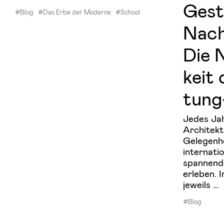
Ge­st
#Blog
#Das Erbe der Moderne
#School
Nach­
Die N
keit 
tung
Jedes Ja
Architekt
Gelegenhe
internati
spannend
erleben. 
jeweils …
#Blog