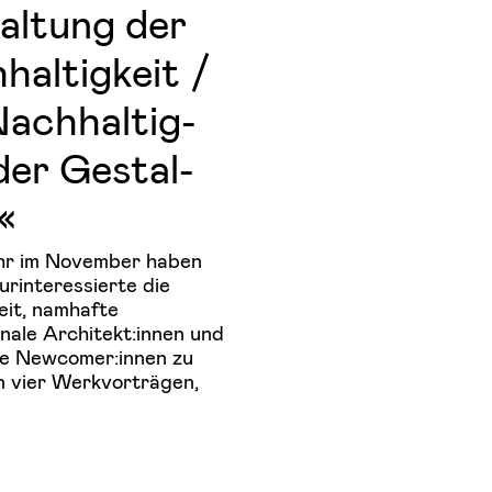
al­tung der
hal­tig­keit /
ach­hal­tig­
der Ge­stal­
«
hr im November haben
urinteressierte die
it, namhafte
onale Architekt:innen und
e Newcomer:innen zu
In vier Werkvorträgen,