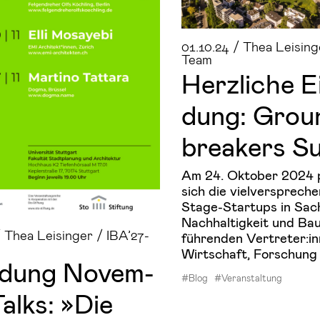
01.10.24 / Thea Leising
Team
Herz­li­che Ei
dung: Grou
brea­kers S
Am 24. Oktober 2024 
sich die vielversprech
Stage-Startups in Sac
Nachhaltigkeit und Ba
/ Thea Leisinger / IBA’27-
führenden Vertreter:i
Wirtschaft, Forschung
a­dung No­vem­
#Blog
#Veranstaltung
alks: »Die