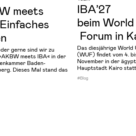
IBA’27
W meets
beim World
Ein­fa­ches
Forum in K
en
Das diesjährige World
der gerne sind wir zu
(WUF) findet vom 4. bi
 »AKBW meets IBA« in der
November in der ägypt
tenkammer Baden-
Hauptstadt Kairo stat
erg. Dieses Mal stand das
#Blog