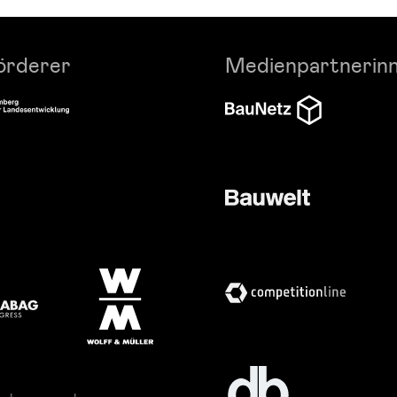
örderer
Medienpartnerin