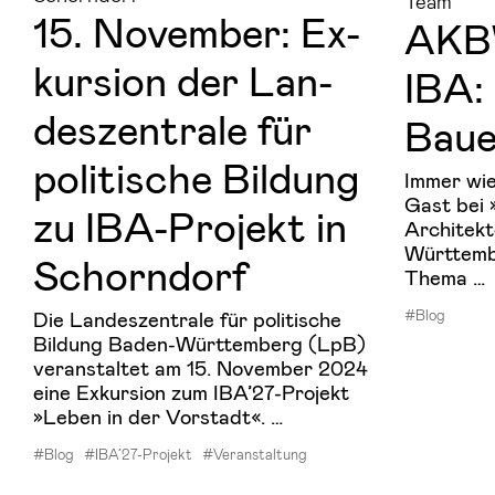
Team
15. No­vem­ber: Ex­
AKB
kur­si­on der Lan­
IBA: 
des­zen­tra­le für
Bau
po­li­ti­sche Bil­dung
Immer wie
Gast bei
zu IBA-​Projekt in
Architek
Württemb
Schorn­dorf
Thema …
#Blog
Die Landeszentrale für politische
Bildung Baden-Württemberg (LpB)
veranstaltet am 15. November 2024
eine Exkursion zum IBA’27-Projekt
»Leben in der Vorstadt«. …
#Blog
#IBA’27-Projekt
#Veranstaltung