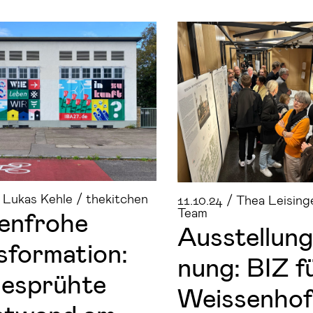
/ Lukas Kehle / thekitchen
11.10.24 / Thea Leising
Team
en­fro­he
Aus­stel­lung
­for­ma­ti­on:
nung: BIZ f
e­sprüh­te
Weis­sen­hof