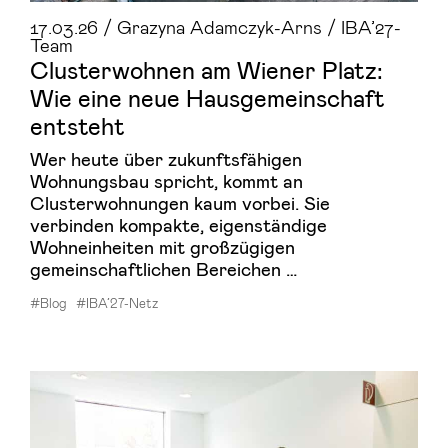
17.03.26 / Grazyna Adamczyk-Arns / IBA’27-
Team
Clus­ter­woh­nen am Wie­ner Platz:
Wie eine neue Haus­ge­mein­schaft
ent­steht
Wer heute über zukunftsfähigen
Wohnungsbau spricht, kommt an
Clusterwohnungen kaum vorbei. Sie
verbinden kompakte, eigenständige
Wohneinheiten mit großzügigen
gemeinschaftlichen Bereichen …
#Blog
#IBA’27-Netz