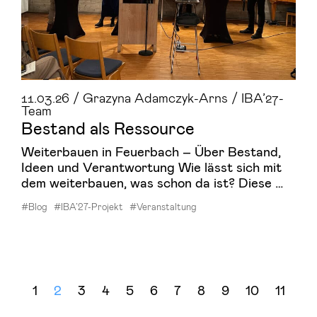
11.03.26 / Grazyna Adamczyk-Arns / IBA’27-
Team
Be­stand als Res­sour­ce
Weiterbauen in Feuerbach – Über Bestand,
Ideen und Verantwortung Wie lässt sich mit
dem weiterbauen, was schon da ist? Diese …
#Blog
#IBA’27-Projekt
#Veranstaltung
«
1
2
3
4
5
6
7
8
9
10
11
»