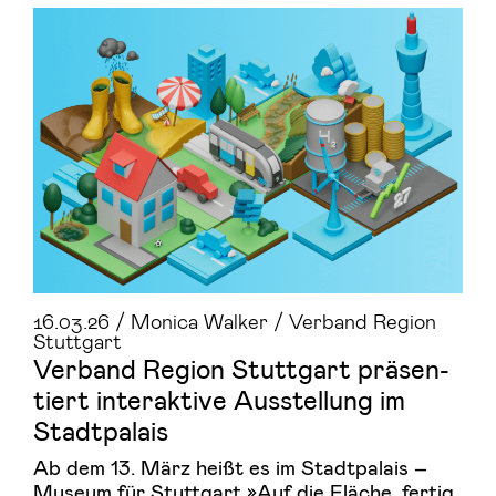
16.03.26 / Monica Walker / Verband Region
Stuttgart
Ver­band Re­gi­on Stutt­gart prä­sen­
tiert in­ter­ak­ti­ve Aus­stel­lung im
Stadt­pa­lais
Ab dem 13. März heißt es im Stadtpalais –
Museum für Stuttgart »Auf die Fläche, fertig,