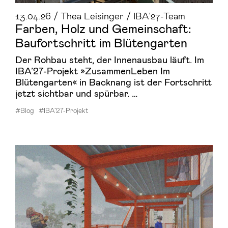
13.04.26 / Thea Leisinger / IBA’27-Team
Far­ben, Holz und Ge­mein­schaft:
Bau­fort­schritt im Blü­ten­gar­ten
Der Rohbau steht, der Innenausbau läuft. Im
IBA’27-Projekt »ZusammenLeben Im
Blütengarten« in Backnang ist der Fortschritt
jetzt sichtbar und spürbar. …
#Blog
#IBA’27-Projekt