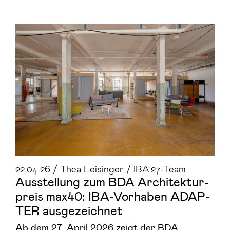
22.04.26 / Thea Leisinger / IBA’27-Team
Aus­stel­lung zum BDA Ar­chi­tek­tur­
preis max40: IBA-​Vorhaben AD­AP­
TER aus­ge­zeich­net
Ab dem 27. April 2026 zeigt der BDA