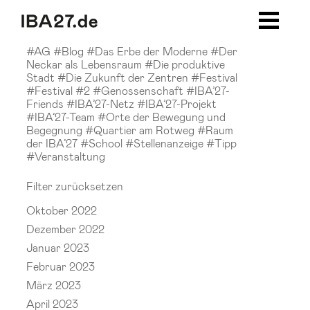
Zum Inhalt springen
Zur Navigation
Zur Seitenleiste
Zum Footer
#AG
#Blog
#Das Erbe der Moderne
#Der
Neckar als Lebensraum
#Die produktive
Stadt
#Die Zukunft der Zentren
#Festival
#Festival #2
#Genossenschaft
#IBA’27-
Friends
#IBA’27-Netz
#IBA’27-Projekt
#IBA’27-Team
#Orte der Bewegung und
Begegnung
#Quartier am Rotweg
#Raum
der IBA’27
#School
#Stellenanzeige
#Tipp
#Veranstaltung
Filter zurücksetzen
Oktober 2022
Dezember 2022
Januar 2023
Februar 2023
März 2023
April 2023