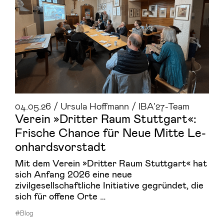
04.05.26 / Ursula Hoffmann / IBA’27-Team
Ver­ein »Drit­ter Raum Stutt­gart«:
Fri­sche Chan­ce für Neue Mitte Le­
on­hards­vor­stadt
Mit dem Verein »Dritter Raum Stuttgart« hat
sich Anfang 2026 eine neue
zivilgesellschaftliche Initiative gegründet, die
sich für offene Orte …
#Blog