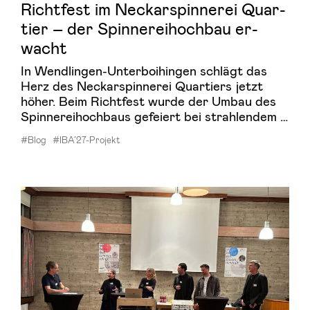
Richt­fest im Ne­ckar­spin­ne­rei Quar­
tier – der Spin­ne­rei­hoch­bau er­
wacht
In Wendlingen-Unterboihingen schlägt das
Herz des Neckarspinnerei Quartiers jetzt
höher. Beim Richtfest wurde der Umbau des
Spinnereihochbaus gefeiert bei strahlendem …
#Blog
#IBA’27-Projekt