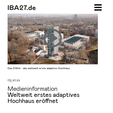
Zum Inhalt springen
Zur Navigation
Zum Footer
Das D1244 - das weltweit erste adaptive Hochhaus
05.10.21
Medieninformation
Weltweit erstes adaptives
Hochhaus eröffnet