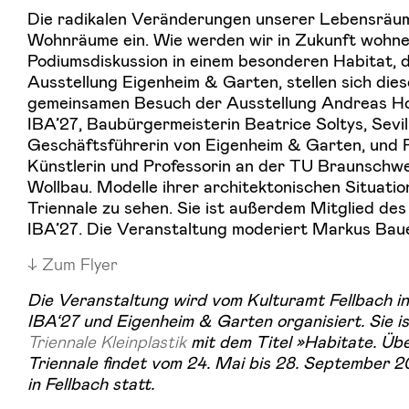
Die radikalen Veränderungen unserer Lebensräum
Wohnräume ein. Wie werden wir in Zukunft wohne
Podiumsdiskussion in einem besonderen Habitat, d
Ausstellung Eigenheim & Garten, stellen sich die
gemeinsamen Besuch der Ausstellung Andreas Hof
IBA’27, Baubürgermeisterin Beatrice Soltys, Sevil
Geschäftsführerin von Eigenheim & Garten, und F
Künstlerin und Professorin an der TU Braunschwei
Wollbau. Modelle ihrer architektonischen Situatio
Triennale zu sehen. Sie ist außerdem Mitglied de
IBA’27. Die Veranstaltung moderiert Markus Baue
Zum Flyer
Die Veranstaltung wird vom Kulturamt Fellbach in
IBA‘27 und Eigenheim & Garten organisiert.
Sie i
Triennale Kleinplastik
mit dem Titel »Habitate. Ü
Triennale findet vom 24. Mai bis 28. September 2
in Fellbach statt.