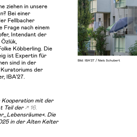
e ziehen in unsere
n? Bei einer
er Fellbacher
se Frage nach einem
er, Intendant der
 Özlük,
olke Köbberling. Die
g ist Expertin für
Bild: IBA’27 / Niels Schubert
nen sind in der
s Kuratoriums der
r, IBA’27.
 Kooperation mit der
st Teil der
16.
ber_Lebensräume«. Die
025 in der Alten Kelter