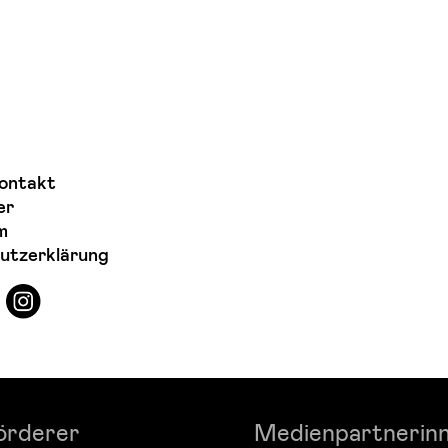
ontakt
er
m
utzerklärung
örderer
Medienpartnerin