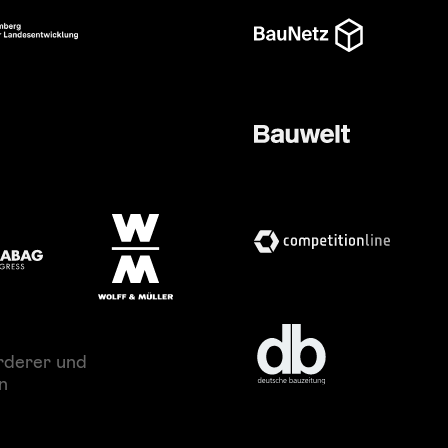
rderer und
n