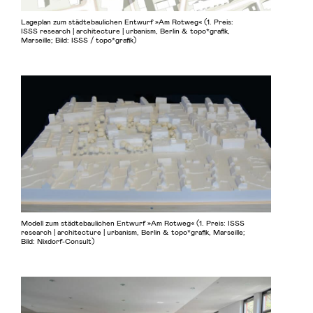
Lageplan zum städtebaulichen Entwurf »Am Rotweg« (1. Preis:
ISSS research | architecture | urbanism, Berlin & topo*grafik,
Marseille; Bild: ISSS / topo*grafik)
Modell zum städtebaulichen Entwurf »Am Rotweg« (1. Preis: ISSS
research | architecture | urbanism, Berlin & topo*grafik, Marseille;
Bild: Nixdorf-Consult)