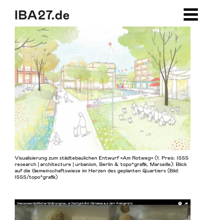
Zum Inhalt springen
Zur Navigation
Zum Footer
Visualisierung zum städtebaulichen Entwurf »Am Rotweg« (1. Preis: ISSS
research | architecture | urbanism, Berlin & topo*grafik, Marseille): Blick
auf die Gemeinschaftswiese im Herzen des geplanten Quartiers (Bild:
ISSS/topo*grafik)