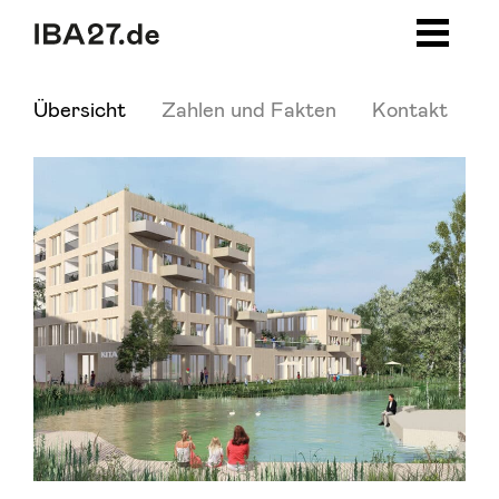
Zum Inhalt springen
Zur Navigation
Zum Footer
Übersicht
Zahlen und Fakten
Kontakt
P