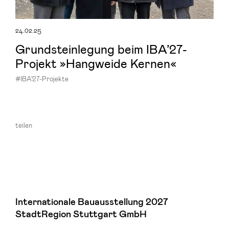
24.02.25
Grund­stein­le­gung beim IBA’27-​
Projekt »Hang­wei­de Ker­nen«
#IBA'27-Projekte
teilen
Internationale Bauausstellung 2027
StadtRegion Stuttgart GmbH