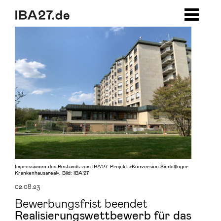
Zum Inhalt springen
Zur Navigation
Zum Footer
Impressionen des Bestands zum IBA’27-Projekt »Konversion Sindelfinger
Krankenhausareal«. Bild: IBA’27
02.08.23
Bewerbungsfrist beendet
Realisierungswettbewerb für das