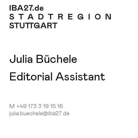
Zum Inhalt springen
Zur Navigation
Zum Footer
Julia Büchele
Editorial Assistant
M +49 173 3 19 15 16
julia.buechele@iba27.de