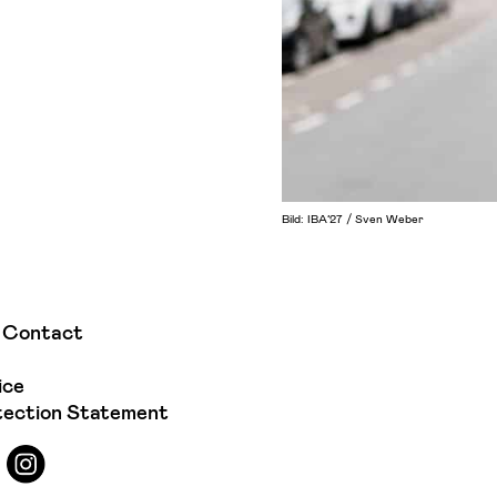
Bild: IBA’27 / Sven Weber
 Contact
ice
tection Statement