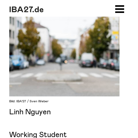
Zum Inhalt springen
Zur Navigation
Zum Footer
Bild: IBA’27 / Sven Weber
Linh Nguyen
Working Student