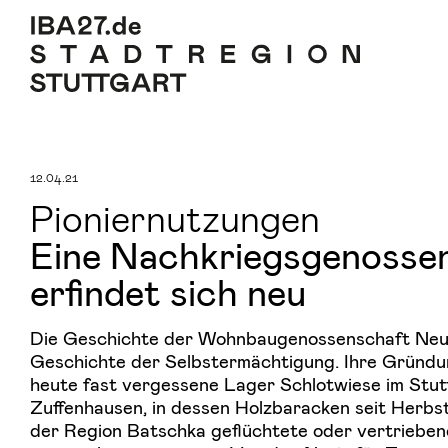
Zum Inhalt springen
Zur Navigation
Zum Footer
12.04.21
Pioniernutzungen
Eine Nachkriegsgenosse
erfindet sich neu
Die Geschichte der Wohnbaugenossenschaft Neue
Geschichte der Selbstermächtigung. Ihre Gründu
heute fast vergessene Lager Schlotwiese im Stut
Zuffenhausen, in dessen Holzbaracken seit Herbs
der Region Batschka geflüchtete oder vertrieb