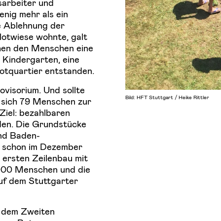
arbeiter und
nig mehr als ein
e Ablehnung der
lotwiese wohnte, galt
chen den Menschen eine
 Kindergarten, eine
Notquartier entstanden.
ovisorium. Und sollte
Bild: HFT Stuttgart / Heike Rittler
n sich 79 Menschen zur
iel: bezahlbaren
en. Die Grundstücke
nd Baden-
 schon im Dezember
ersten Zeilenbau mit
.000 Menschen und die
auf dem Stuttgarter
h dem Zweiten