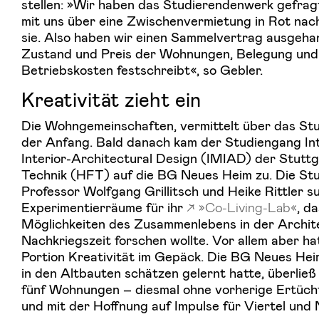
stellen: »Wir haben das Studierendenwerk gefragt
mit uns über eine Zwischenvermietung in Rot nac
sie. Also haben wir einen Sammelvertrag ausgehan
Zustand und Preis der Wohnungen, Belegung und
Betriebskosten festschreibt«, so Gebler.
Kreativität zieht ein
Die Wohngemeinschaften, vermittelt über das St
der Anfang. Bald danach kam der Studiengang Int
Interior-Architectural Design (IMIAD) der Stutt
Technik (HFT) auf die BG Neues Heim zu. Die St
Professor Wolfgang Grillitsch und Heike Rittler s
Experimentierräume für ihr
»Co-Living-Lab«
, d
Möglichkeiten des Zusammenlebens in der Archit
Nachkriegszeit forschen wollte. Vor allem aber ha
Portion Kreativität im Gepäck. Die BG Neues Hei
in den Altbauten schätzen gelernt hatte, überlie
fünf Wohnungen – diesmal ohne vorherige Ertücht
und mit der Hoffnung auf Impulse für Viertel und