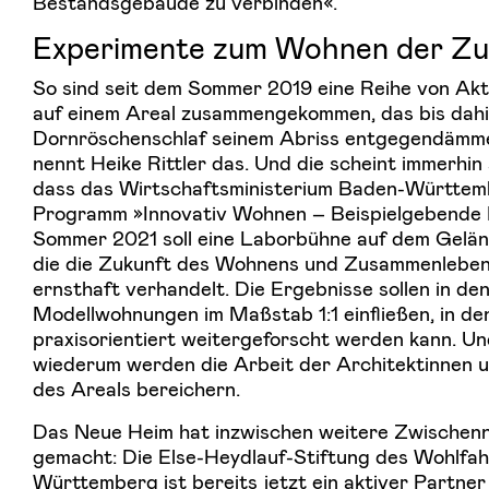
Bestandsgebäude zu verbinden«.
Experimente zum Wohnen der Zu
So sind seit dem Sommer 2019 eine Reihe von Akt
auf einem Areal zusammengekommen, das bis dahi
Dornröschenschlaf seinem Abriss entgegendämme
nennt Heike Rittler das. Und die scheint immerhin
dass das Wirtschaftsministerium Baden-Württemb
Programm »Innovativ Wohnen – Beispielgebende P
Sommer 2021 soll eine Laborbühne auf dem Gelän
die die Zukunft des Wohnens und Zusammenlebens
ernsthaft verhandelt. Die Ergebnisse sollen in de
Modellwohnungen im Maßstab 1:1 einfließen, in 
praxisorientiert weitergeforscht werden kann. U
wiederum werden die Arbeit der Architektinnen 
des Areals bereichern.
Das Neue Heim hat inzwischen weitere Zwischenn
gemacht: Die Else-Heydlauf-Stiftung des Wohlfa
Württemberg ist bereits jetzt ein aktiver Partne