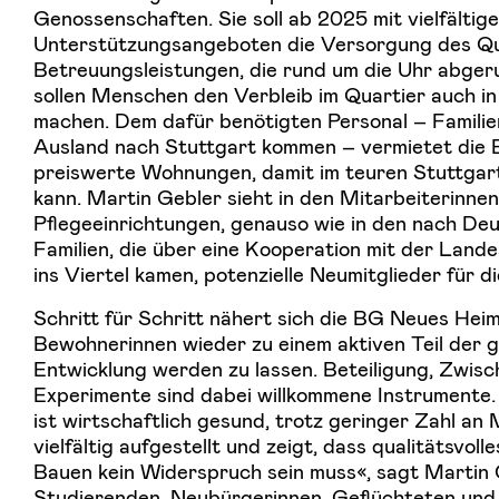
Genossenschaften. Sie soll ab 2025 mit vielfälti
Unterstützungsangeboten die Versorgung des Quar
Betreuungsleistungen, die rund um die Uhr abger
sollen Menschen den Verbleib im Quartier auch in
machen. Dem dafür benötigten Personal – Familien
Ausland nach Stuttgart kommen – vermietet die
preiswerte Wohnungen, damit im teuren Stuttgar
kann. Martin Gebler sieht in den Mitarbeiterinne
Pflegeeinrichtungen, genauso wie in den nach De
Familien, die über eine Kooperation mit der Land
ins Viertel kamen, potenzielle Neumitglieder für 
Schritt für Schritt nähert sich die BG Neues Heim 
Bewohnerinnen wieder zu einem aktiven Teil der 
Entwicklung werden zu lassen. Beteiligung, Zwis
Experimente sind dabei willkommene Instrumente
ist wirtschaftlich gesund, trotz geringer Zahl an
vielfältig aufgestellt und zeigt, dass qualitätsvol
Bauen kein Widerspruch sein muss«, sagt Martin 
Studierenden, Neubürgerinnen, Geflüchteten und 