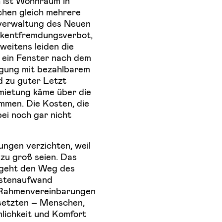
h ist Wohnraum in
chen gleich mehrere
sverwaltung des Neuen
eckentfremdungsverbot,
weitens leiden die
 ein Fenster nach dem
rgung mit bezahlbarem
 zu guter Letzt
mietung käme über die
men. Die Kosten, die
ei noch gar nicht
ungen verzichten, weil
zu groß seien. Das
d geht den Weg des
ostenaufwand
n Rahmenvereinbarungen
setzten – Menschen,
mlichkeit und Komfort