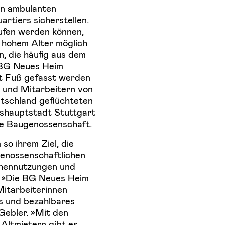
gen ambulanten
tiers sicherstellen.
ufen werden können,
 hohem Alter möglich
, die häufig aus dem
 BG Neues Heim
t Fuß gefasst werden
n und Mitarbeitern von
utschland geflüchteten
eshauptstadt Stuttgart
die Baugenossenschaft.
so ihrem Ziel, die
genossenschaftlichen
chennutzungen und
. »Die BG Neues Heim
 Mitarbeiterinnen
les und bezahlbares
Gebler. »Mit den
Altmietern gibt es