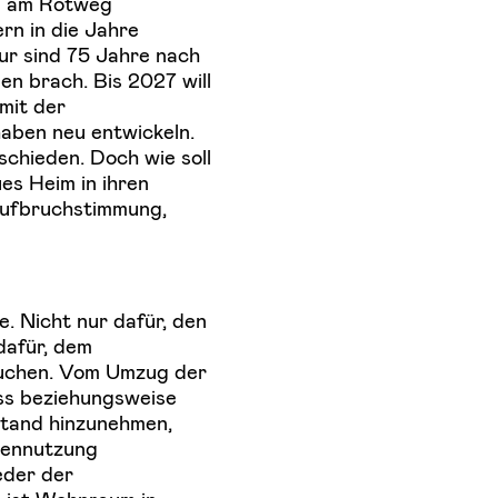
en am Rotweg
n in die Jahre
ur sind 75 Jahre nach
en brach. Bis 2027 will
mit der
aben neu entwickeln.
chieden. Doch wie soll
es Heim in ihren
Aufbruchstimmung,
 Nicht nur dafür, den
dafür, dem
auchen. Vom Umzug der
ss beziehungsweise
stand hinzunehmen,
hennutzung
eder der