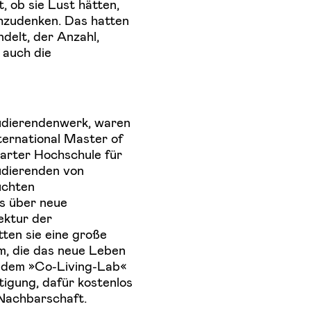
, ob sie Lust hätten,
hzudenken. Das hatten
delt, der Anzahl,
 auch die
udierendenwerk, waren
ernational Master of
garter Hochschule für
udierenden von
uchten
as über neue
ektur der
tten sie eine große
m, die das neue Leben
ß dem »Co-Living-Lab«
igung, dafür kostenlos
 Nachbarschaft.