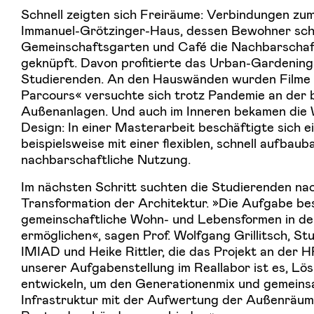
Schnell zeigten sich Freiräume: Verbindungen zu
Immanuel-Grötzinger-Haus, dessen Bewohner scho
Gemeinschaftsgarten und Café die Nachbarschaf
geknüpft. Davon profitierte das Urban-Gardening
Studierenden. An den Hauswänden wurden Filme g
Parcours« versuchte sich trotz Pandemie an der
Außenanlagen. Und auch im Inneren bekamen die
Design: In einer Masterarbeit beschäftigte sich e
beispielsweise mit einer flexiblen, schnell aufbau
nachbarschaftliche Nutzung.
Im nächsten Schritt suchten die Studierenden nac
Transformation der Architektur. »Die Aufgabe be
gemeinschaftliche Wohn- und Lebensformen in de
ermöglichen«, sagen Prof. Wolfgang Grillitsch, St
IMIAD und Heike Rittler, die das Projekt an der H
unserer Aufgabenstellung im Reallabor ist es, Lö
entwickeln, um den Generationenmix und gemein
Infrastruktur mit der Aufwertung der Außenräum