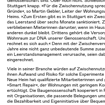
Genossenschaft sind. Oder noch nicht. Schließlic
Stuttgart knapp. »Für die Zwischennutzung spre
Gründe«, so Martin Gebler, Leiter der Wohnung
Heims. »Zum Ersten gibt es in Stuttgart ein Zw
das Leerstand über sechs Monate sanktioniert. Z
verbliebenen Mieterinnen darunter, wenn im Haus
anderen dunkel bleibt. Drittens gehört die Verso
Wohnraum zur DNA unserer Genossenschaft. Und
rechnet es sich auch.« Denn mit der Zwischenver
Jahre eine nicht ganz unbedeutende Summe zusam
ein Leerstandsmanagement verursache, seien dab
eingerechnet.
Viele in seiner Branche würden auf Zwischennutz
ihnen Aufwand und Risiko für solche Experimente 
Neue Heim hat qualifizierte Mitarbeiterinnen un
»Smart Repair«, der Wohnungen mit geringem K
ertüchtigt. Die Baugenossenschaft kooperiert i
mit Organisationen, die passende Belegungen um
die Bezahlbarkeit und Eigeninitiative über Beque