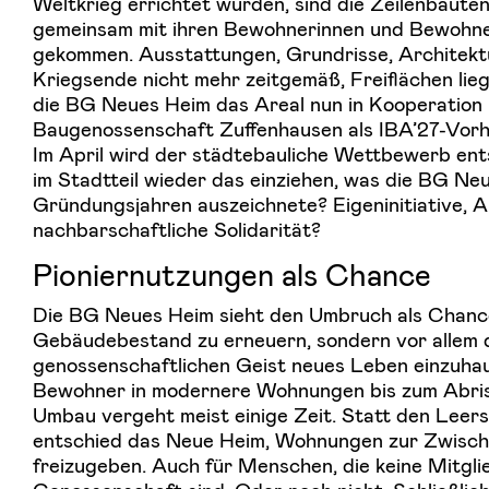
Weltkrieg errichtet wurden, sind die Zeilenbaut
gemeinsam mit ihren Bewohnerinnen und Bewohner
gekommen. Ausstattungen, Grundrisse, Architekt
Kriegsende nicht mehr zeitgemäß, Freiflächen lieg
die BG Neues Heim das Areal nun in Kooperation 
Baugenossenschaft Zuffenhausen als IBA’27-Vorh
Im April wird der städtebauliche Wettbewerb ents
im Stadtteil wieder das einziehen, was die BG Neu
Gründungsjahren auszeichnete? Eigeninitiative, 
nachbarschaftliche Solidarität?
Pioniernutzungen als Chance
Die BG Neues Heim sieht den Umbruch als Chance.
Gebäudebestand zu erneuern, sondern vor allem 
genossenschaftlichen Geist neues Leben einzuh
Bewohner in modernere Wohnungen bis zum Abri
Umbau vergeht meist einige Zeit. Statt den Leer
entschied das Neue Heim, Wohnungen zur Zwisc
freizugeben. Auch für Menschen, die keine Mitgli