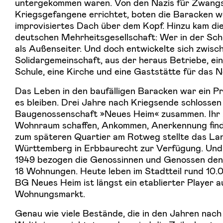
untergekommen waren. Von den Nazis für Zwangs
Kriegsgefangene errichtet, boten die Baracken we
improvisiertes Dach über dem Kopf. Hinzu kam di
deutschen Mehrheitsgesellschaft: Wer in der Sch
als Außenseiter. Und doch entwickelte sich zwis
Solidargemeinschaft, aus der heraus Betriebe, ein
Schule, eine Kirche und eine Gaststätte für das 
Das Leben in den baufälligen Baracken war ein Pr
es bleiben. Drei Jahre nach Kriegsende schlosse
Baugenossenschaft »Neues Heim« zusammen. Ihr Z
Wohnraum schaffen, Ankommen, Anerkennung find
zum späteren Quartier am Rotweg stellte das La
Württemberg in Erbbaurecht zur Verfügung. Und
1949 bezogen die Genossinnen und Genossen den 
18 Wohnungen. Heute leben im Stadtteil rund 10
BG Neues Heim ist längst ein etablierter Player 
Wohnungsmarkt.
Genau wie viele Bestände, die in den Jahren nac