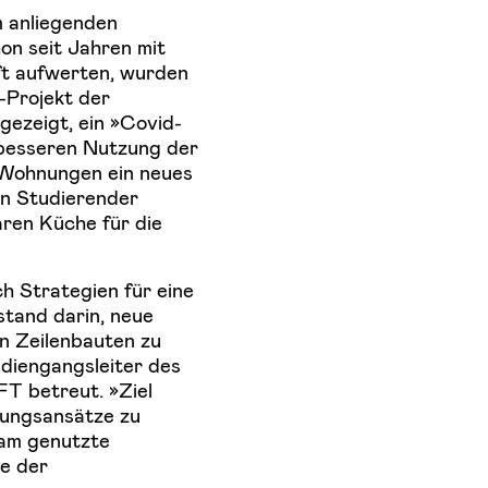
m anliegenden
n seit Jahren mit
t aufwerten, wurden
-Projekt der
ezeigt, ein »Covid-
 besseren Nutzung der
 Wohnungen ein neues
in Studierender
baren Küche für die
h Strategien für eine
stand darin, neue
n Zeilenbauten zu
udiengangsleiter des
FT betreut. »Ziel
sungsansätze zu
sam genutzte
e der