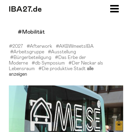
Zum Inhalt springen
Zur Navigation
Zur Seitenleiste
Zum Footer
#Mobilität
#2027
#Afterwork
#AKBWmeetsIBA
#Arbeitsgruppe
#Ausstellung
#Bürgerbeteiligung
#Das Erbe der
Moderne
#db Symposium
#Der Neckar als
Lebensraum
#Die produktive Stadt
alle
anzeigen
#Mobilität