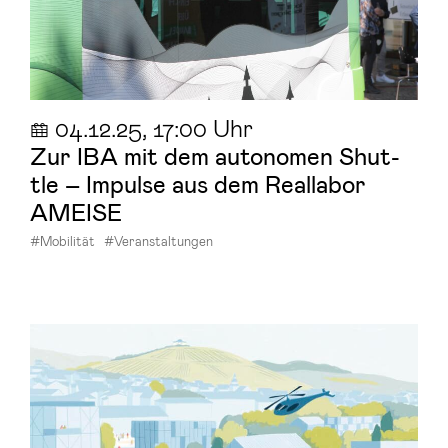
a
04.12.25
, 17:00 Uhr
Zur IBA mit dem au­to­no­men Shut­
tle – Im­pul­se aus dem Re­al­la­bor
AMEI­SE
#Mobilität
#Veranstaltungen