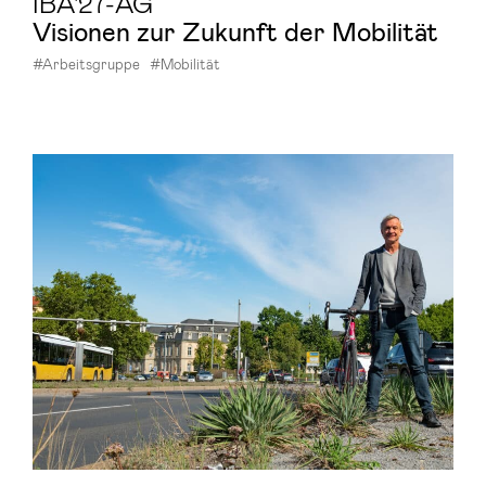
IBA'27-AG
Vi­sio­nen zur Zu­kunft der Mo­bi­li­tät
#Arbeitsgruppe
#Mobilität