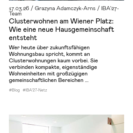
17.03.26 / Grazyna Adamczyk-Arns / IBA’27-
Team
Clus­ter­woh­nen am Wie­ner Platz:
Wie eine neue Haus­ge­mein­schaft
ent­steht
Wer heute über zukunftsfähigen
Wohnungsbau spricht, kommt an
Clusterwohnungen kaum vorbei. Sie
verbinden kompakte, eigenständige
Wohneinheiten mit großzügigen
gemeinschaftlichen Bereichen ...
#Blog
#IBA’27-Netz