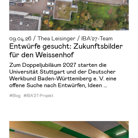
09.04.26 / Thea Leisinger / IBA’27-Team
Ent­wür­fe ge­sucht: Zu­kunfts­bil­der
für den Weis­sen­hof
Zum Doppeljubiläum 2027 starten die
Universität Stuttgart und der Deutscher
Werkbund Baden-Württemberg e. V. eine
offene Suche nach Entwürfen, Ideen ...
#Blog
#IBA’27-Projekt