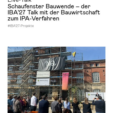
Schau­fens­ter Bau­wen­de – der
IBA’27 Talk mit der Bau­wirt­schaft
zum IPA-​Verfahren
#IBA'27-Projekte