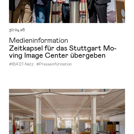
30.04.26
Medieninformation
Zeit­kap­sel für das Stutt­gart Mo­
ving Image Cen­ter über­ge­ben
#IBA’27-Netz
#Presseinformation