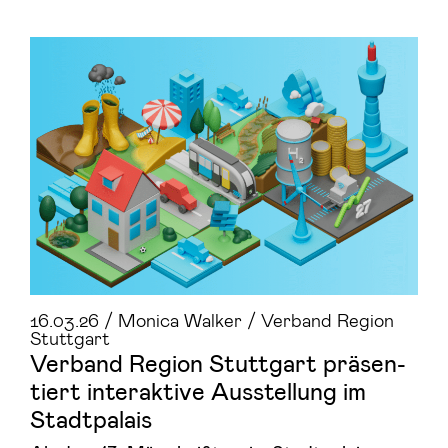
16.03.26 / Monica Walker / Verband Region
Stuttgart
Ver­band Re­gi­on Stutt­gart prä­sen­
tiert in­ter­ak­ti­ve Aus­stel­lung im
Stadt­pa­lais