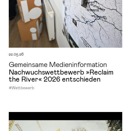
22.05.26
Gemeinsame Medieninformation
Nach­wuchs­wett­be­werb »Re­claim
the River« 2026 ent­schie­den
#Wettbewerb