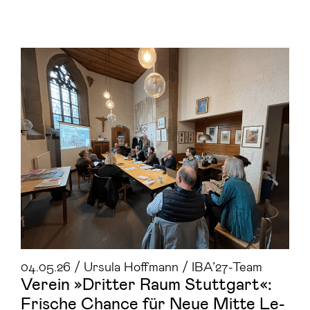
04.05.26 / Ursula Hoffmann / IBA’27-Team
Ver­ein »Drit­ter Raum Stutt­gart«:
Fri­sche Chan­ce für Neue Mitte Le­