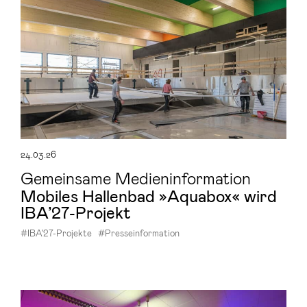
24.03.26
Gemeinsame Medieninformation
Mo­bi­les Hal­len­bad »Aqua­box« wird
IBA’27-​Projekt
#IBA'27-Projekte
#Presseinformation