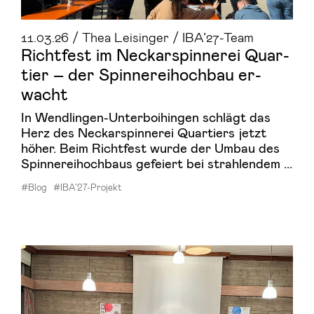
11.03.26 / Thea Leisinger / IBA’27-Team
Richt­fest im Ne­ckar­spin­ne­rei Quar­
tier – der Spin­ne­rei­hoch­bau er­
wacht
In Wendlingen-Unterboihingen schlägt das
Herz des Neckarspinnerei Quartiers jetzt
höher. Beim Richtfest wurde der Umbau des
Spinnereihochbaus gefeiert bei strahlendem ...
#Blog
#IBA’27-Projekt