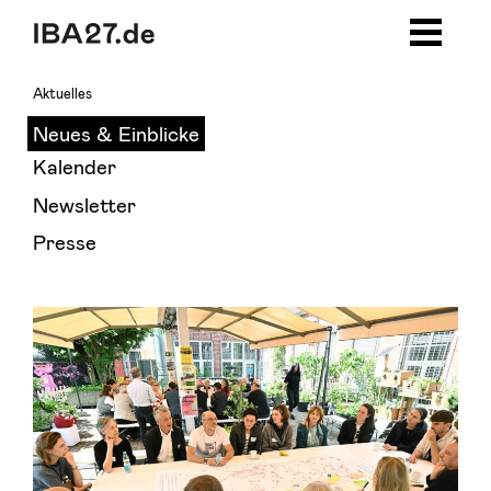
Zum Inhalt springen
Zur Navigation
Zur Seitenleiste
Zum Footer
Aktuelles
Neues & Einblicke
Kalender
Newsletter
Presse