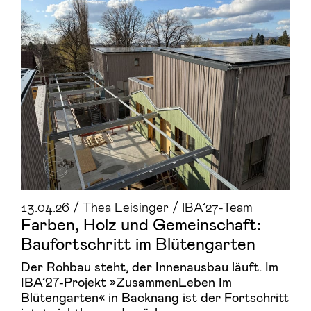
13.04.26 / Thea Leisinger / IBA’27-Team
Far­ben, Holz und Ge­mein­schaft:
Bau­fort­schritt im Blü­ten­gar­ten
Der Rohbau steht, der Innenausbau läuft. Im
IBA’27-Projekt »ZusammenLeben Im
Blütengarten« in Backnang ist der Fortschritt