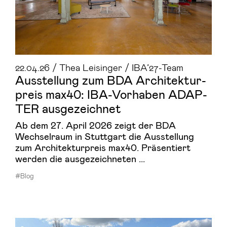
22.04.26 / Thea Leisinger / IBA’27-Team
Aus­stel­lung zum BDA Ar­chi­tek­tur­
preis max40: IBA-​Vorhaben AD­AP­
TER aus­ge­zeich­net
Ab dem 27. April 2026 zeigt der BDA
Wechselraum in Stuttgart die Ausstellung
zum Architekturpreis max40. Präsentiert
werden die ausgezeichneten ...
#Blog