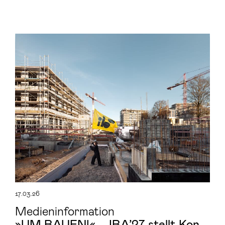
17.03.26
Medieninformation
»UM BAUEN!« – IBA’27 stellt Kon­